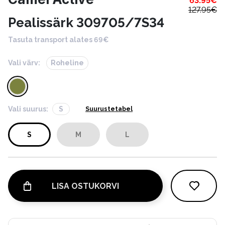
63.95
€
127.95
€
Pealissärk 309705/7S34
Tasuta transport alates 69€
Vali värv:
Roheline
Vali suurus:
S
Suurustetabel
S
M
L
LISA OSTUKORVI