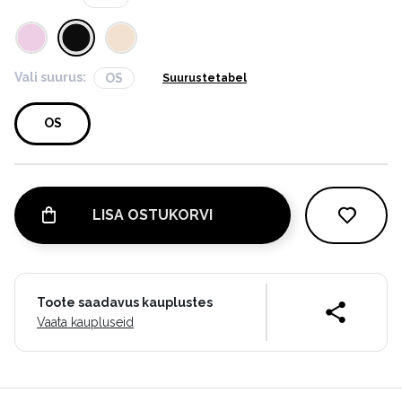
Vali suurus:
OS
Suurustetabel
OS
LISA OSTUKORVI
Toote saadavus kauplustes
Vaata kaupluseid