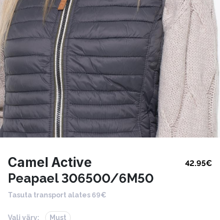
Camel Active
42.95
€
Peapael 306500/6M50
Tasuta transport alates 69€
Vali värv:
Must