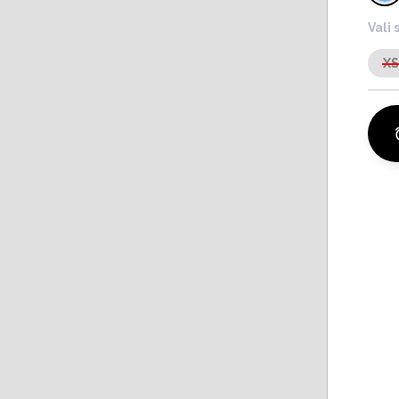
Vali 
X