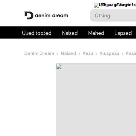
ET
Tarneinfo
Uued tooted
Naised
Mehed
Lapsed
Denim Dream
›
Naised
›
Pesu
›
Aluspesu
›
Pes