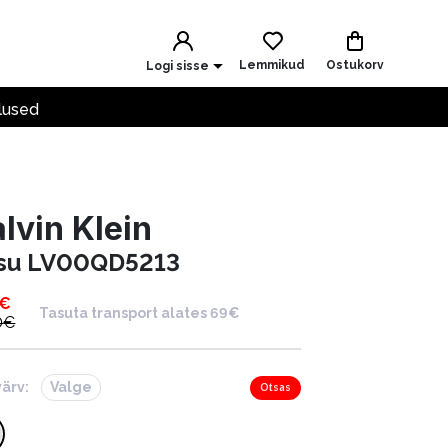
Lemmikud
Ostukorv
Logi sisse
lused
lvin Klein
su LV00QD5213
€
Tasuta transport alates 69€
0
€
värv:
Valge
Otsas