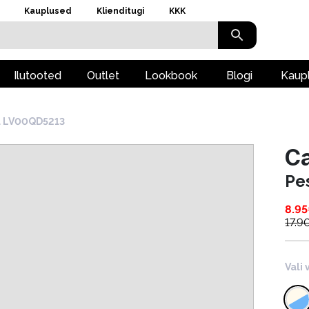
Kauplused
Klienditugi
KKK
Ilutooted
Outlet
Lookbook
Blogi
Kaup
u LV00QD5213
Ca
Pe
8.95
17.9
Vali 