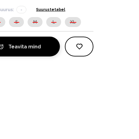
suurus:
-
Suurustetabel
S
S
M
L
XL
Teavita mind