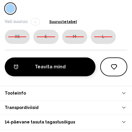
Vali suurus:
-
Suurustetabel
XS
S
M
L
Teavita mind
Tooteinfo
Transpordiviisid
14-päevane tasuta tagastusõigus