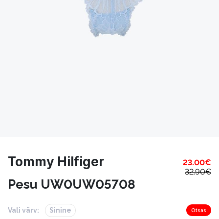
Tommy Hilfiger
23.00
€
32.90
€
Pesu UW0UW05708
Vali värv:
Sinine
Otsas