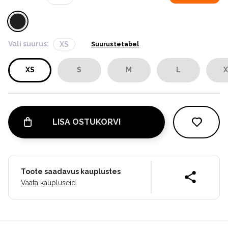
Vali suurus:
XS
Suurustetabel
XS
S
M
L
X
LISA OSTUKORVI
Toote saadavus kauplustes
Vaata kaupluseid