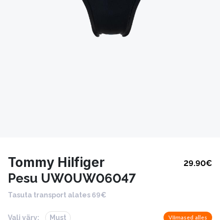
Tommy Hilfiger
29.90
€
Pesu UW0UW06047
Tasuta transport alates 69€
Vali värv:
Must
Viimased alles