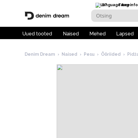
ET
Tarneinfo
Uued tooted
Naised
Mehed
Lapsed
Denim Dream
›
Naised
›
Pesu
›
Ööriided
›
Pidž