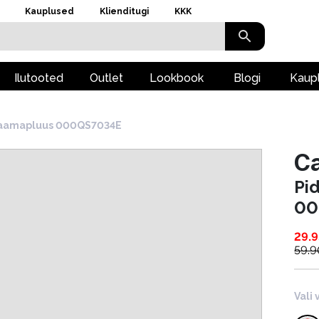
Kauplused
Klienditugi
KKK
Ilutooted
Outlet
Lookbook
Blogi
Kaup
aamapluus 000QS7034E
Ca
Pi
00
29.9
59.9
Vali 