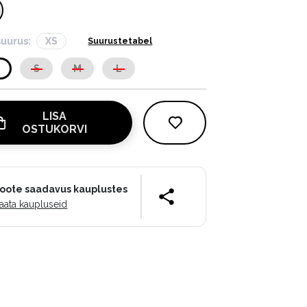
suurus:
XS
Suurustetabel
S
S
M
L
LISA
OSTUKORVI
oote saadavus kauplustes
aata kaupluseid