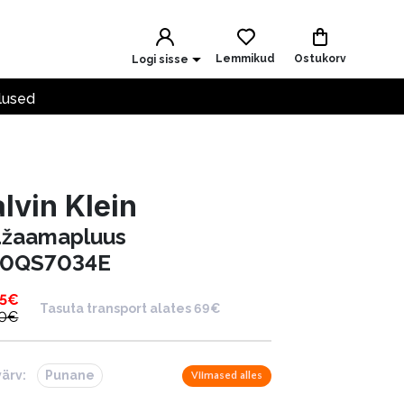
Lemmikud
Ostukorv
Logi sisse
lused
lvin Klein
džaamapluus
0QS7034E
5
€
Tasuta transport alates 69€
0
€
värv:
Punane
Viimased alles