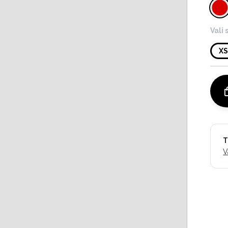
Vali 
X
T
V