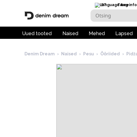
ET
Tarneinfo
Uued tooted
Naised
Mehed
Lapsed
Denim Dream
›
Naised
›
Pesu
›
Ööriided
›
Pid