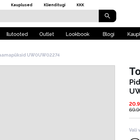
Kauplused
Klienditugi
KKK
Ilutooted
Outlet
Lookbook
Blogi
Kaup
žaamapüksid UW0UW02274
To
Pi
U
20.
69.
Vali 