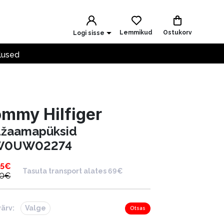
Lemmikud
Ostukorv
Logi sisse
lused
mmy Hilfiger
džaamapüksid
W0UW02274
95
€
Tasuta transport alates 69€
90
€
värv:
Valge
Otsas