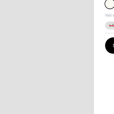
Vali 
L