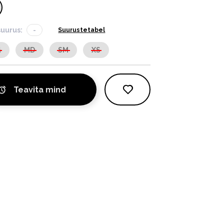
suurus:
-
Suurustetabel
G
MD
SM
XS
Teavita mind