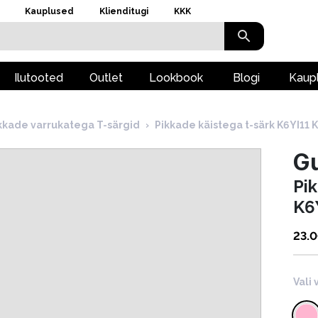
Kauplused
Klienditugi
KKK
Ilutooted
Outlet
Lookbook
Blogi
Kaup
kkade varrukatega T-särgid
›
Pikkade käistega t-särk K6YI11 
G
Pi
K6
23.
Vali 