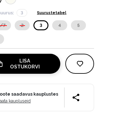
suurus:
3
Suurustetabel
X/7
2
3
4
5
LISA
OSTUKORVI
oote saadavus kauplustes
aata kaupluseid