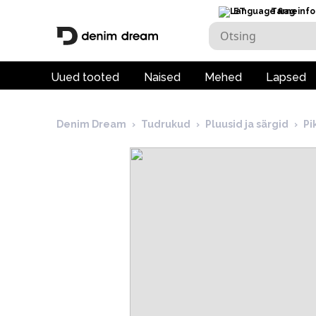
ET
Tarneinfo
Uued tooted
Naised
Mehed
Lapsed
Denim Dream
›
Tudrukud
›
Pluusid ja särgid
›
Pi