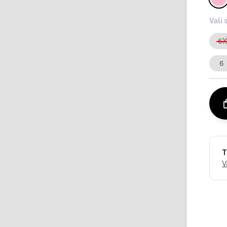
Vali 
6
6
T
V