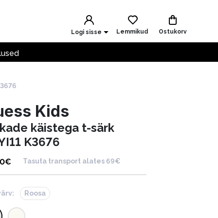
Lemmikud
Ostukorv
Logi sisse
lused
K3676
uess Kids
kkade käistega t-särk
YI11 K3676
00
€
Tasuta transport alates 69€
värv:
Roosa