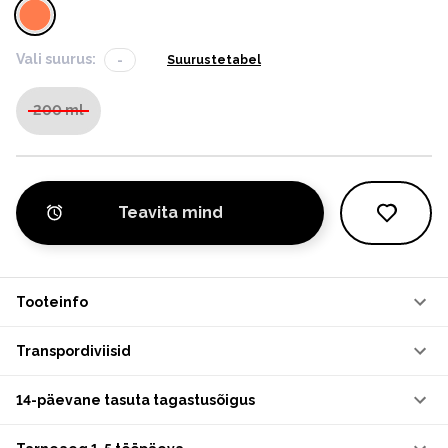
Vali suurus:
-
Suurustetabel
200 ml
Teavita mind
Tooteinfo
Transpordiviisid
14-päevane tasuta tagastusõigus