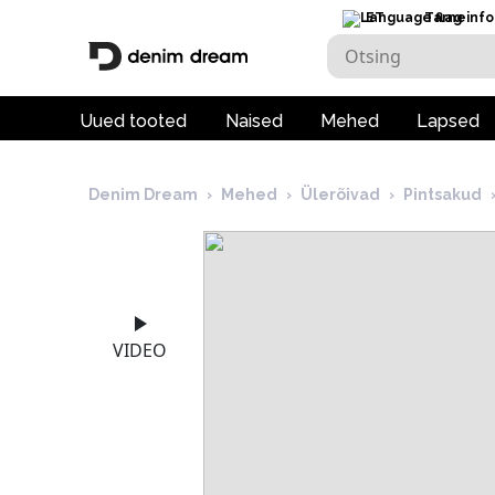
ET
Tarneinfo
Uued tooted
Naised
Mehed
Lapsed
Denim Dream
›
Mehed
›
Ülerõivad
›
Pintsakud
VIDEO