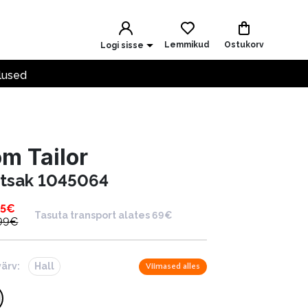
Lemmikud
Ostukorv
Logi sisse
lused
m Tailor
ntsak 1045064
95
€
Tasuta transport alates 69€
99
€
värv:
Hall
Viimased alles