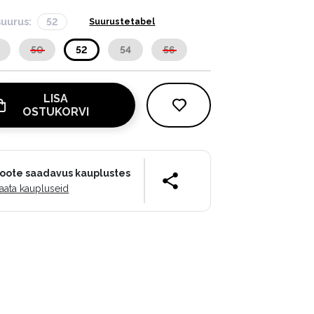
suurus:
52
Suurustetabel
50
52
54
56
LISA
OSTUKORVI
oote saadavus kauplustes
aata kaupluseid