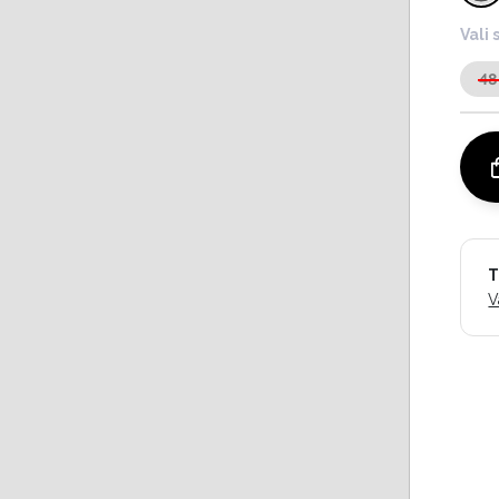
Vali 
48
T
V