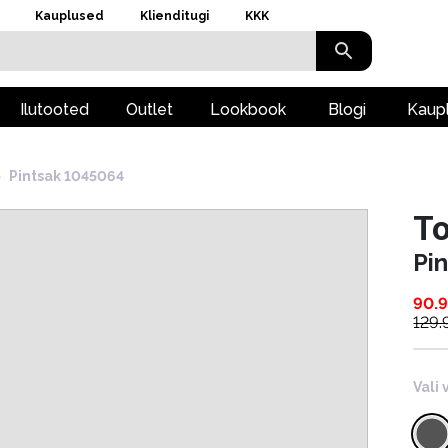
Kauplused
Klienditugi
KKK
Ilutooted
Outlet
Lookbook
Blogi
Kaup
›
Pintsak 1045064
To
Pi
90.
129.
Vali 