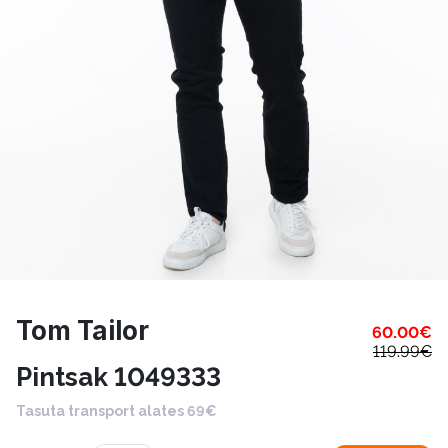
Tom Tailor
60.00
€
119.99
€
Pintsak 1049333
Tasuta transport alates 69€