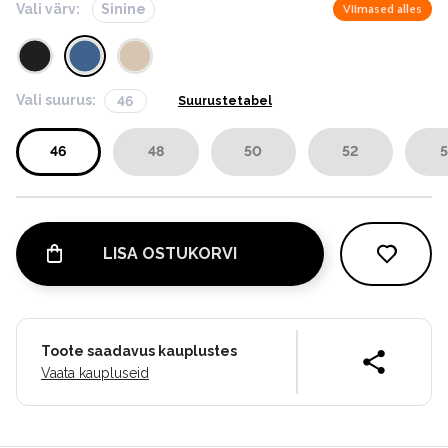
Vali värv:
Sinine
Viimased alles
Vali suurus:
46
Suurustetabel
46
48
50
52
5
LISA OSTUKORVI
Toote saadavus kauplustes
Vaata kaupluseid