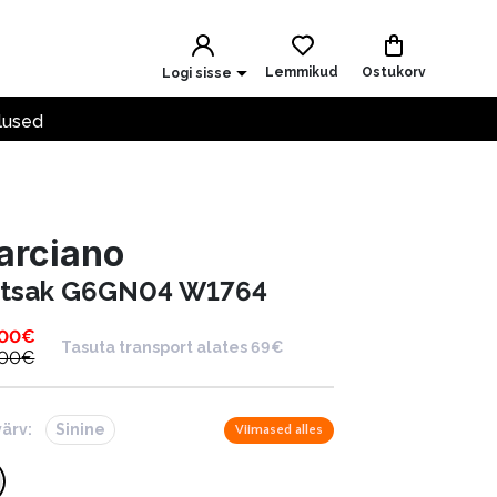
Lemmikud
Ostukorv
Logi sisse
lused
arciano
ntsak G6GN04 W1764
.00
€
Tasuta transport alates 69€
.00
€
värv:
Sinine
Viimased alles