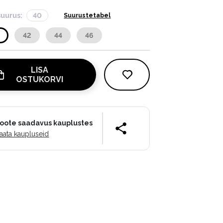
suurus:
40
Suurustetabel
0
42
44
46
LISA
OSTUKORVI
oote saadavus kauplustes
aata kaupluseid