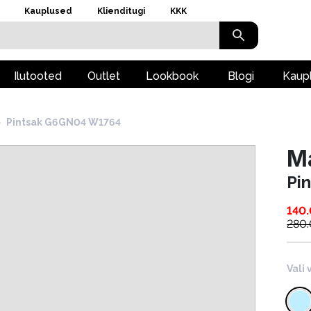
Kauplused
Klienditugi
KKK
Ilutooted
Outlet
Lookbook
Blogi
Kaup
›
Pintsak G6GN04 W1764
M
Pi
140
280
Vali 