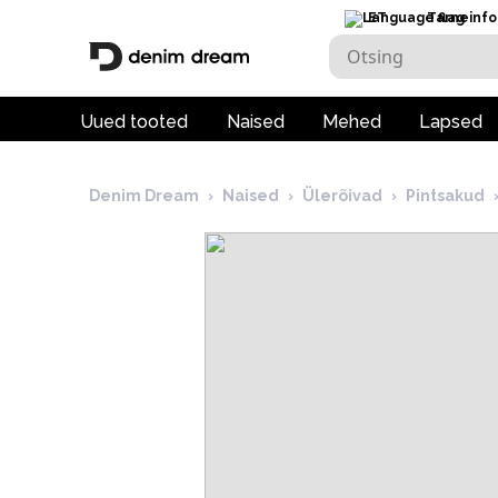
ET
Tarneinfo
Uued tooted
Naised
Mehed
Lapsed
Denim Dream
›
Naised
›
Ülerõivad
›
Pintsakud