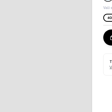
Vali 
4
T
V