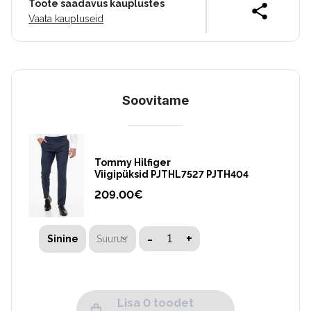
Toote saadavus kauplustes
Vaata kaupluseid
Soovitame
Tommy Hilfiger
Viigipüksid PJTHL7527 PJTH404
209.00
€
-
+
Suurus
Sinine
Lisa 0 toodet