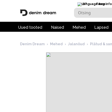
ET
Tarneinfo
Uued tooted
Naised
Mehed
Lapsed
Denim Dream
›
Mehed
›
Jalanõud
›
Plätud & sa