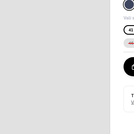
Vali 
41
46
T
V