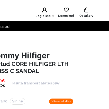
Lemmikud
Ostukorv
Logi sisse
lused
mmy Hilfiger
ätud CORE HILFIGER LTH
ISS C SANDAL
0
€
Tasuta transport alates 69€
90
€
värv:
Sinine
Viimased alles