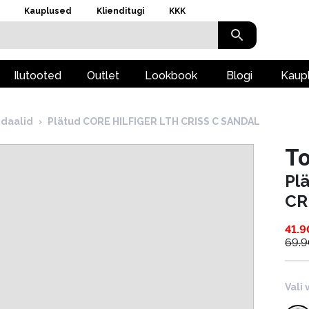
Kauplused
Klienditugi
KKK
Ilutooted
Outlet
Lookbook
Blogi
Kaup
ndaalid
›
Plätud CORE HILFIGER LTH CRISS C SANDAL
To
Pl
CR
41.9
69.
Vali 