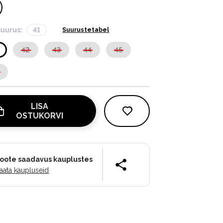
suurus:
41
Suurustetabel
42
43
44
45
LISA
OSTUKORVI
oote saadavus kauplustes
aata kaupluseid