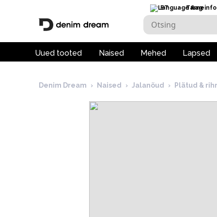
ET
Tarneinfo
Uued tooted
Naised
Mehed
Lapsed
Denim Dream
›
Naised
›
Jalanõud
›
Plätud & ri