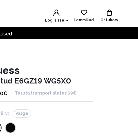
Lemmikud
Ostukorv
Logi sisse
lused
uess
ätud E6GZ19 WG5X0
00
€
Tasuta transport alates 69€
värv:
Valge