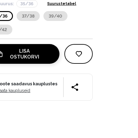
suurus:
35/36
Suurustetabel
/36
37/38
39/40
/42
LISA
OSTUKORVI
oote saadavus kauplustes
aata kaupluseid