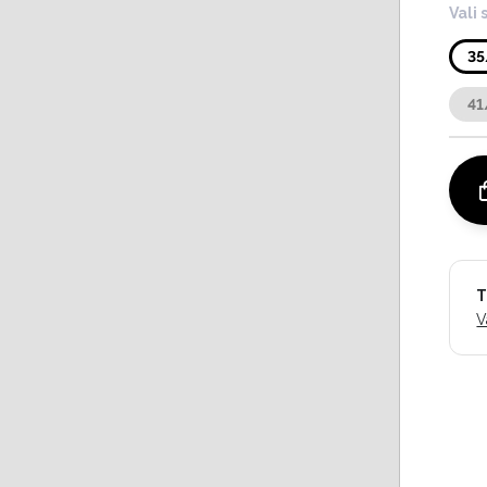
Vali 
35
41
T
V