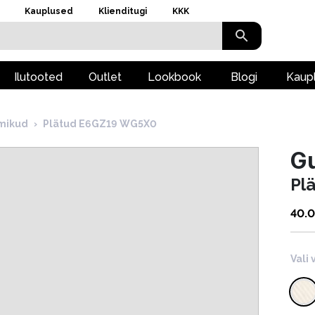
Kauplused
Klienditugi
KKK
Ilutooted
Outlet
Lookbook
Blogi
Kaup
hmikud
›
Plätud E6GZ19 WG5X0
G
Pl
40.
Vali 