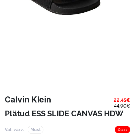
Calvin Klein
22.45
€
44.90
€
Plätud ESS SLIDE CANVAS HDW
Vali värv:
Must
Otsas