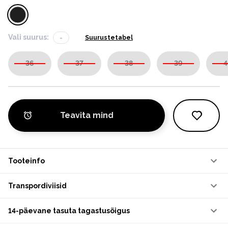
Vali suurus:
-
Suurustetabel
36
37
38
39
4
Teavita mind
Tooteinfo
Transpordiviisid
14-päevane tasuta tagastusõigus