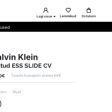
Lemmikud
Ostukorv
Logi sisse
lused
lvin Klein
ätud ESS SLIDE CV
0
€
Tasuta transport alates 69€
värv:
Must