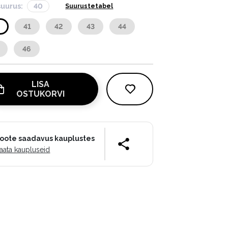
suurus:
40
Suurustetabel
0
41
42
43
44
46
LISA
OSTUKORVI
oote saadavus kauplustes
aata kaupluseid