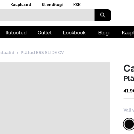
Kauplused
Klienditugi
KKK
Ilutooted
Outlet
Lookbook
Blogi
Kaup
ndaalid
›
Plätud ESS SLIDE CV
Ca
Pl
41.9
Vali 