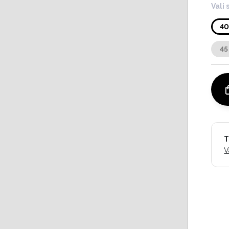
Vali 
4
45
T
V