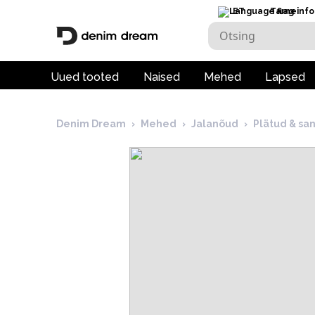
ET
Tarneinfo
Uued tooted
Naised
Mehed
Lapsed
Denim Dream
›
Mehed
›
Jalanõud
›
Plätud & sa