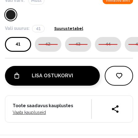
Vali värv:
Must
Viimased alles
Vali suurus:
41
Suurustetabel
41
42
43
44
4
LISA OSTUKORVI
Toote saadavus kauplustes
Vaata kaupluseid