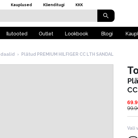
Kauplused
Klienditugi
KKK
Ilutooted
Outlet
Lookbook
Blogi
Kaup
ndaalid
›
Plätud PREMIUM HILFIGER CC LTH SANDAL
To
Pl
CC
69.
99.
Vali 