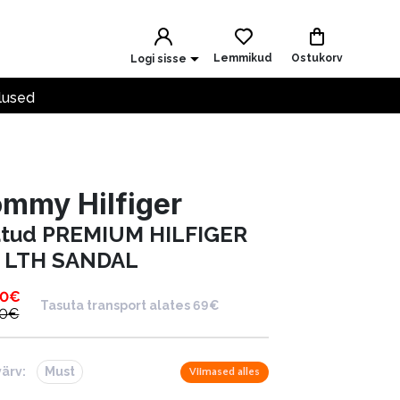
Lemmikud
Ostukorv
Logi sisse
lused
mmy Hilfiger
ätud PREMIUM HILFIGER
 LTH SANDAL
90
€
Tasuta transport alates 69€
90
€
värv:
Must
Viimased alles