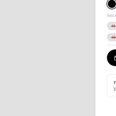
Vali 
41
46
T
V