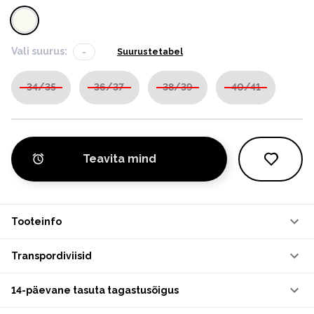
Vali suurus:
-
Suurustetabel
34/35
36/37
38/39
40/41
Teavita mind
Tooteinfo
Transpordiviisid
14-päevane tasuta tagastusõigus