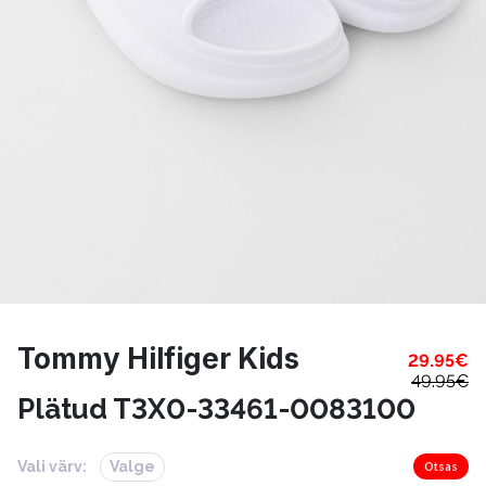
Tommy Hilfiger Kids
29.95
€
49.95
€
Plätud T3X0-33461-0083100
Vali värv:
Valge
Otsas