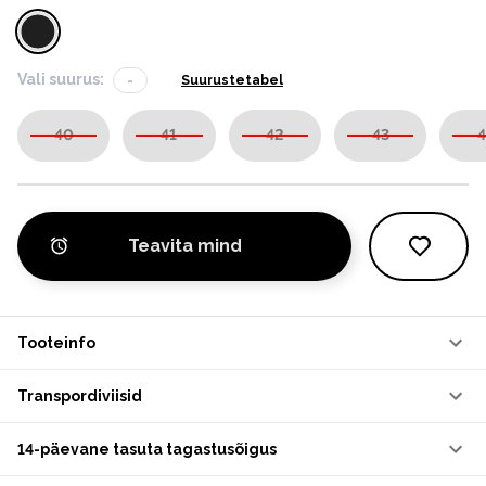
Vali suurus:
-
Suurustetabel
40
41
42
43
4
Teavita mind
Tooteinfo
Transpordiviisid
14-päevane tasuta tagastusõigus