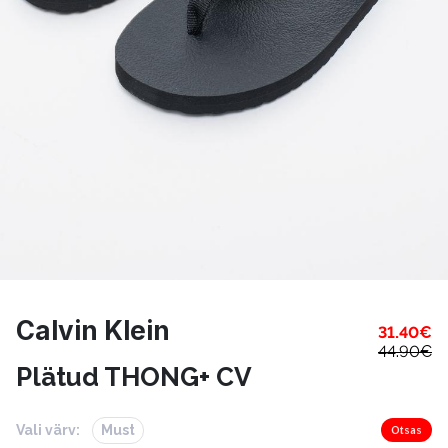
Calvin Klein
31.40
€
44.90
€
Plätud THONG+ CV
Vali värv:
Must
Otsas