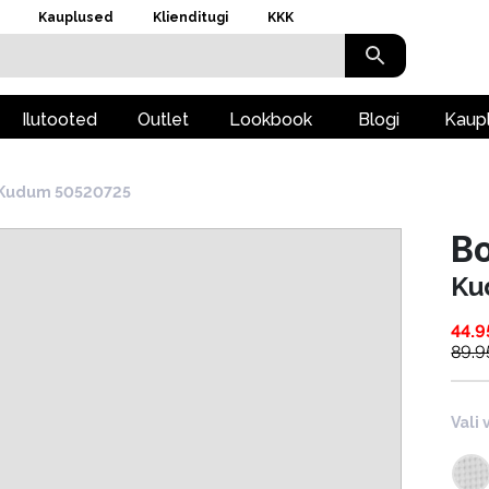
Kauplused
Klienditugi
KKK
Ilutooted
Outlet
Lookbook
Blogi
Kaup
Kudum 50520725
B
Ku
44.9
89.9
Vali 