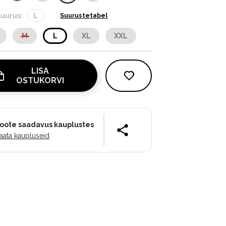
suurus:
L
Suurustetabel
M
L
XL
XXL
LISA
OSTUKORVI
oote saadavus kauplustes
aata kaupluseid