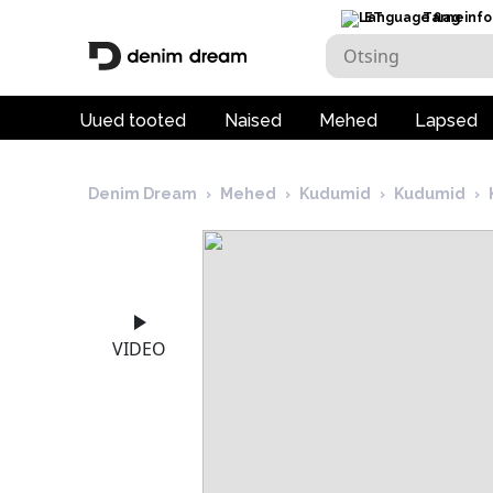
ET
Tarneinfo
Uued tooted
Naised
Mehed
Lapsed
Denim Dream
›
Mehed
›
Kudumid
›
Kudumid
›
VIDEO