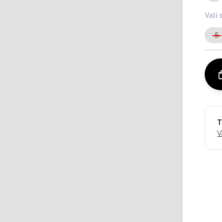
Vali 
S
T
V