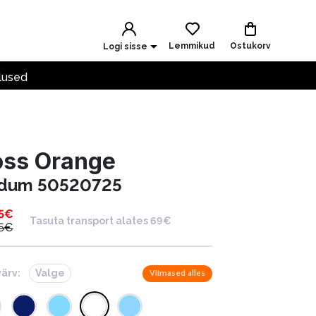
Lemmikud
Ostukorv
Logi sisse
lused
oss Orange
dum 50520725
5
€
Tasuta transport alates 69€
5
€
värv:
Valge
Viimased alles