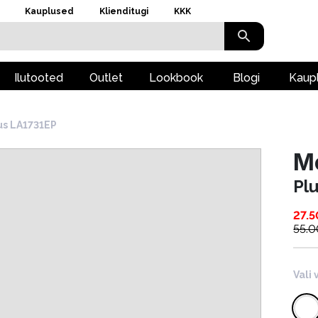
Kauplused
Klienditugi
KKK
Ilutooted
Outlet
Lookbook
Blogi
Kaup
us LA1731EP
Mo
Pl
27.5
55.0
Vali 