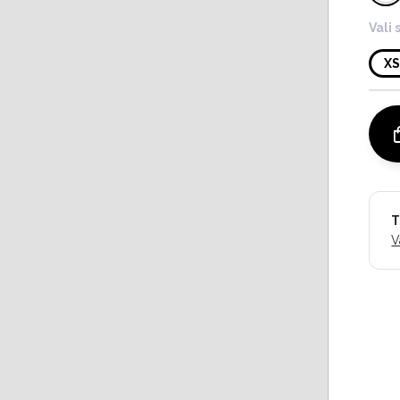
Vali 
X
T
V