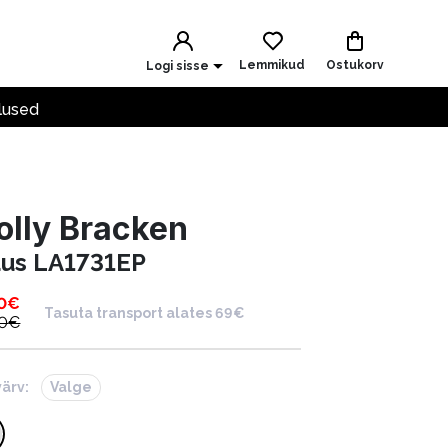
Lemmikud
Ostukorv
Logi sisse
lused
lly Bracken
uus LA1731EP
0
€
Tasuta transport alates 69€
0
€
värv:
Valge