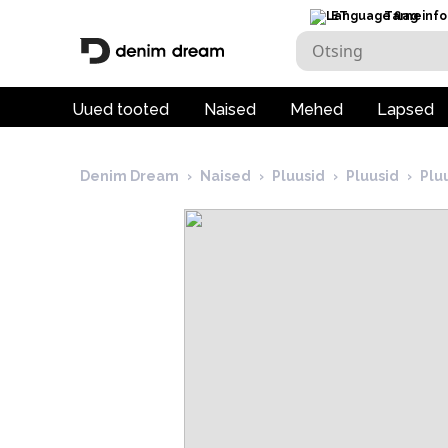
ET
Tarneinfo
Uued tooted
Naised
Mehed
Lapsed
Denim Dream
›
Naised
›
Pluusid
›
Pluusid
›
Plu