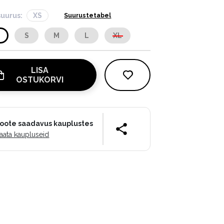
suurus:
XS
Suurustetabel
S
S
M
L
XL
LISA
OSTUKORVI
oote saadavus kauplustes
aata kaupluseid