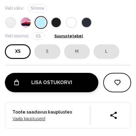
Vali värv:
Sinine
Vali suurus:
XS
Suurustetabel
XS
S
M
L
LISA OSTUKORVI
Toote saadavus kauplustes
Vaata kaupluseid