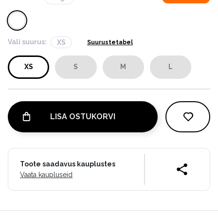
Vali suurus:
XS
Suurustetabel
XS
S
M
L
LISA OSTUKORVI
Toote saadavus kauplustes
Vaata kaupluseid