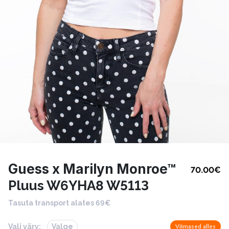
Guess x Marilyn Monroe™
70.00
€
Pluus W6YHA8 W5113
Tasuta transport alates 69€
Vali värv:
Valge
Viimased alles