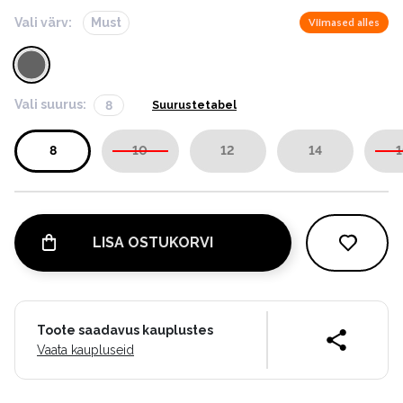
Vali värv:
Must
Viimased alles
Vali suurus:
8
Suurustetabel
8
10
12
14
1
LISA OSTUKORVI
Toote saadavus kauplustes
Vaata kaupluseid