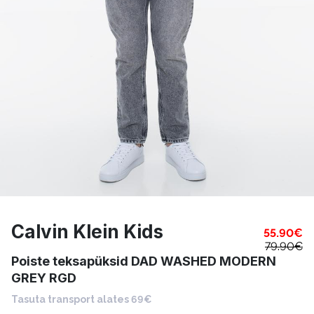
Calvin Klein Kids
55.90
€
79.90
€
Poiste teksapüksid DAD WASHED MODERN
GREY RGD
Tasuta transport alates 69€