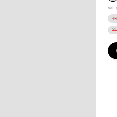
Vali 
4X
X