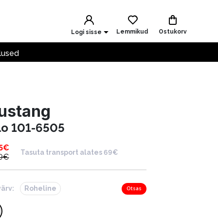
Lemmikud
Ostukorv
Logi sisse
lused
ustang
lo 101-6505
5
€
Tasuta transport alates 69€
9
€
värv:
Roheline
Otsas