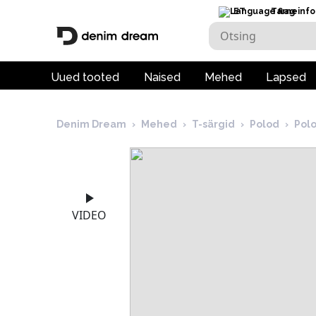
ET
Tarneinfo
Uued tooted
Naised
Mehed
Lapsed
Denim Dream
›
Mehed
›
T-särgid
›
Polod
›
Polo
VIDEO