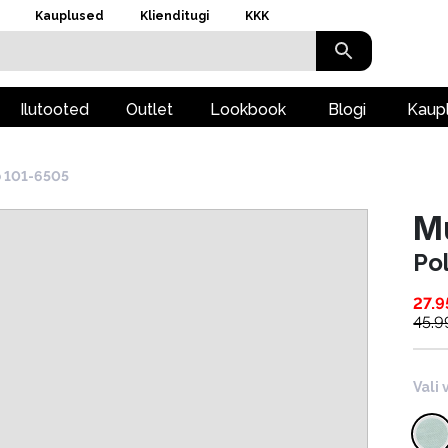
Kauplused
Klienditugi
KKK
Ilutooted
Outlet
Lookbook
Blogi
Kaup
 101-6505
M
Po
27.9
45.9
Vali 