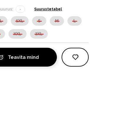
suurus:
-
Suurustetabel
L
5XL
S
M
L
L
XXL
3XL
Teavita mind