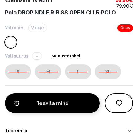
55.90
€
79.90
€
Polo DROP NDLE RIB SS OPEN CLLR POLO
Vali värv:
Valge
Otsas
Vali suurus:
-
Suurustetabel
S
M
L
XL
Teavita mind
Tooteinfo