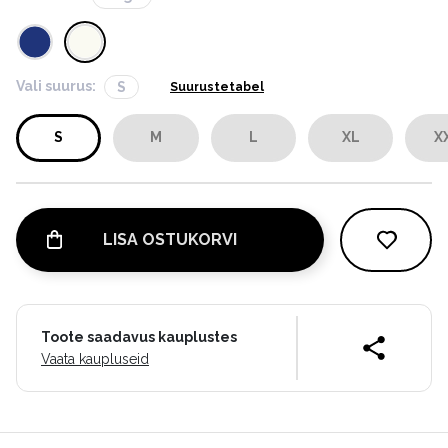
Vali suurus:
S
Suurustetabel
S
M
L
XL
X
LISA OSTUKORVI
Toote saadavus kauplustes
Vaata kaupluseid