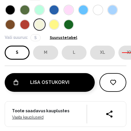
Vali suurus:
S
Suurustetabel
S
M
L
XL
X
LISA OSTUKORVI
Toote saadavus kauplustes
Vaata kaupluseid