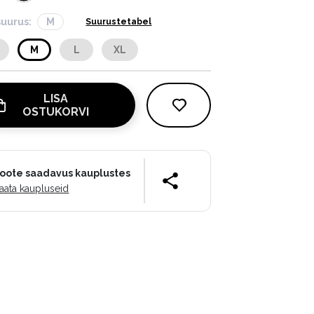
suurus:
M
Suurustetabel
M
L
XL
LISA
OSTUKORVI
oote saadavus kauplustes
aata kaupluseid