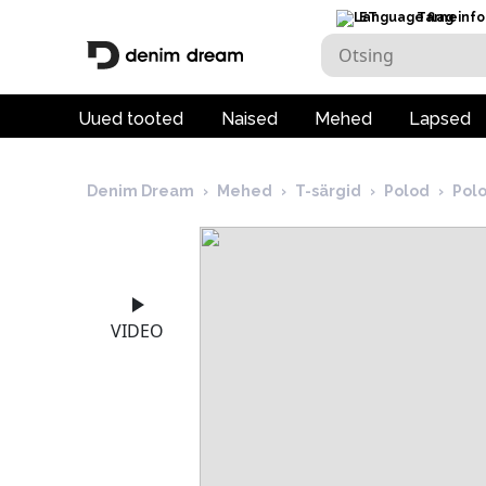
ET
Tarneinfo
Uued tooted
Naised
Mehed
Lapsed
Denim Dream
›
Mehed
›
T-särgid
›
Polod
›
Pol
VIDEO