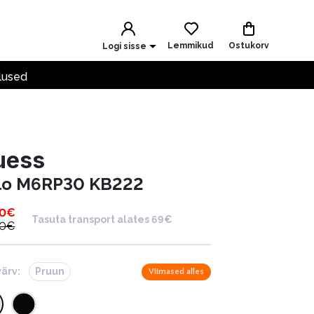
Lemmikud
Ostukorv
Logi sisse
lused
uess
lo M6RP30 KB222
00
€
Tasuta transport alates 69€
00
€
värv:
Pruun
Viimased alles