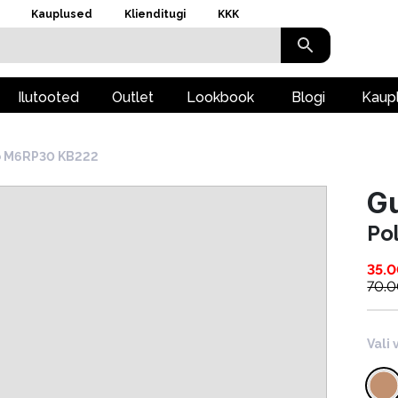
Kauplused
Klienditugi
KKK
Ilutooted
Outlet
Lookbook
Blogi
Kaup
o M6RP30 KB222
G
Po
35.
70.
Vali 