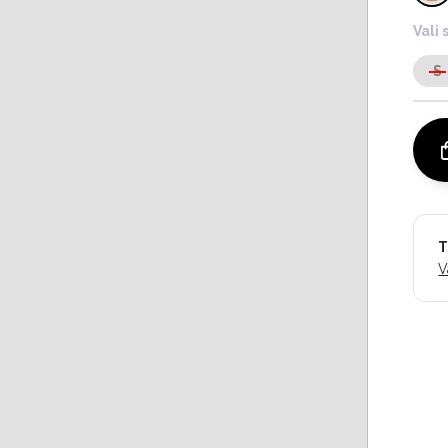
Vali 
S
T
V