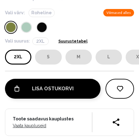
Vali värv:
Roheline
Viimased alles
Vali suurus:
2XL
Suurustetabel
2XL
S
M
L
X
LISA OSTUKORVI
Toote saadavus kauplustes
Vaata kaupluseid