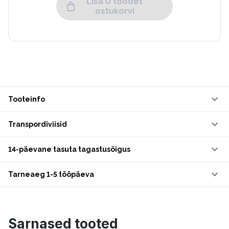
Lisa 0 toodet
ostukorvi
Tooteinfo
Transpordiviisid
14-päevane tasuta tagastusõigus
Tarneaeg 1-5 tööpäeva
Sarnased tooted