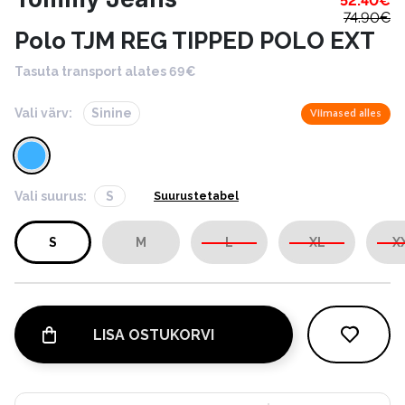
52.40
€
74.90
€
Polo TJM REG TIPPED POLO EXT
Tasuta transport alates 69€
Vali värv:
Sinine
Viimased alles
Vali suurus:
S
Suurustetabel
S
M
L
XL
X
LISA OSTUKORVI