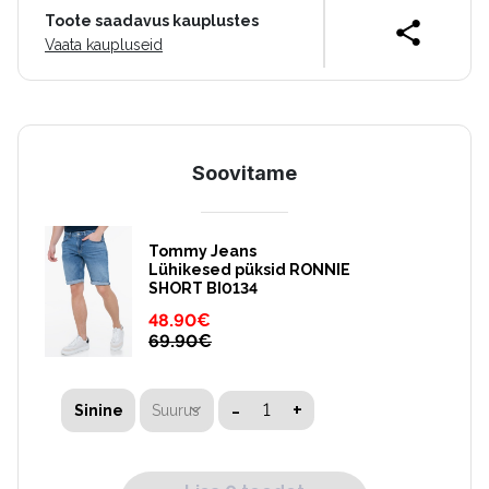
Toote saadavus kauplustes
Vaata kaupluseid
Soovitame
Tommy Jeans
Lühikesed püksid RONNIE
SHORT BI0134
48.90
€
69.90
€
-
+
Suurus
Sinine