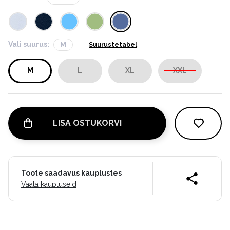
Vali suurus:
M
Suurustetabel
M
L
XL
XXL
LISA OSTUKORVI
Toote saadavus kauplustes
Vaata kaupluseid