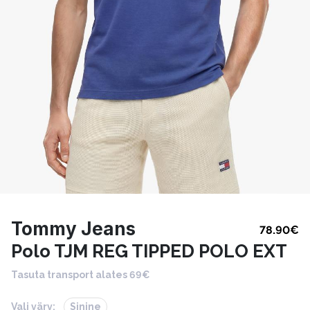
Tommy Jeans
78.90
€
Polo TJM REG TIPPED POLO EXT
Tasuta transport alates 69€
Vali värv:
Sinine