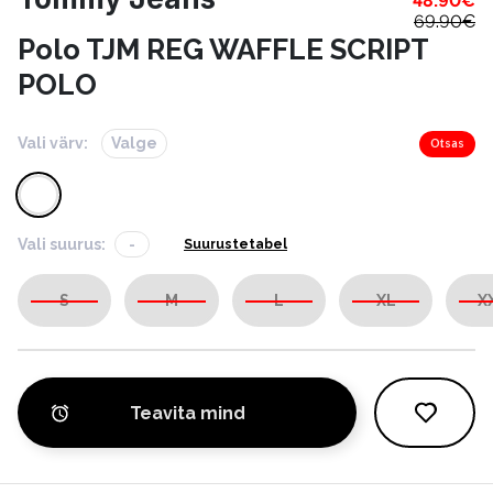
48.90
€
69.90
€
Polo TJM REG WAFFLE SCRIPT
POLO
Vali värv:
Valge
Otsas
Vali suurus:
-
Suurustetabel
S
M
L
XL
X
Teavita mind