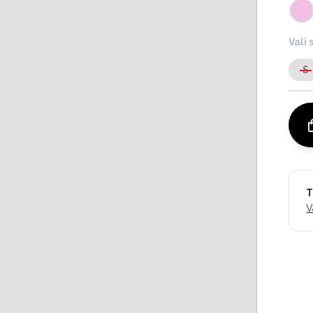
Vali 
S
T
V