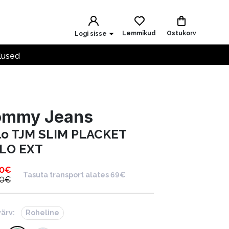
Lemmikud
Ostukorv
Logi sisse
lused
ommy Jeans
lo TJM SLIM PLACKET
LO EXT
90
€
Tasuta transport alates 69€
90
€
värv:
Roheline