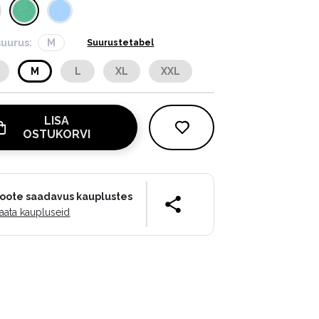
suurus:
M
Suurustetabel
M
L
XL
XXL
LISA
OSTUKORVI
oote saadavus kauplustes
aata kaupluseid