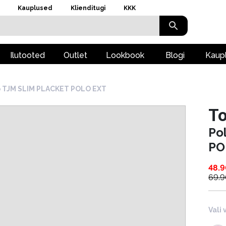
Kauplused
Klienditugi
KKK
Ilutooted
Outlet
Lookbook
Blogi
Kaup
o TJM SLIM PLACKET POLO EXT
T
Po
PO
48.
69.
Vali 