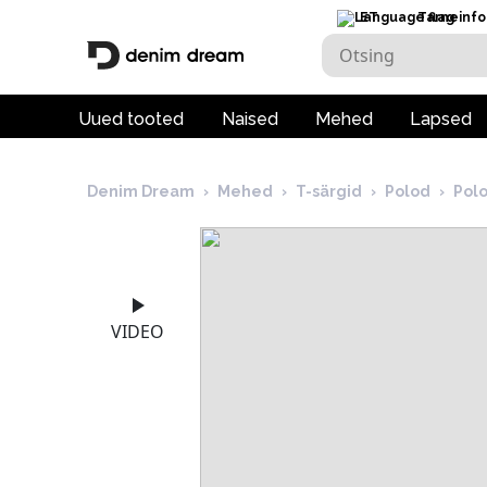
ET
Tarneinfo
Uued tooted
Naised
Mehed
Lapsed
Denim Dream
›
Mehed
›
T-särgid
›
Polod
›
Pol
VIDEO