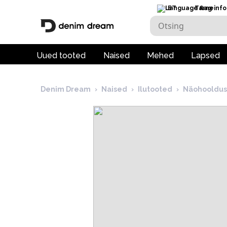
ET
Tarneinfo
Uued tooted
Naised
Mehed
Lapsed
Denim Dream
›
Naised
›
Ilutooted
›
Näohooldus