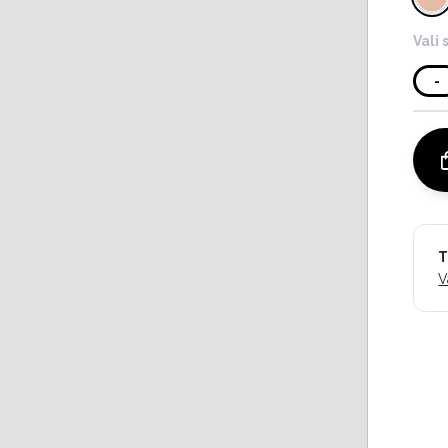
Vali 
-
T
V