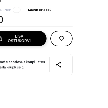
suurus:
-
Suurustetabel
LISA
OSTUKORVI
oote saadavus kauplustes
aata kaupluseid