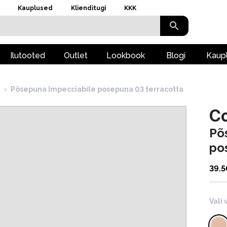
Kauplused
Klienditugi
KKK
Ilutooted
Outlet
Lookbook
Blogi
Kaup
›
Põsepuna Impecciabile posepuna 03 terracotta
Co
Põ
po
39.5
Vali 