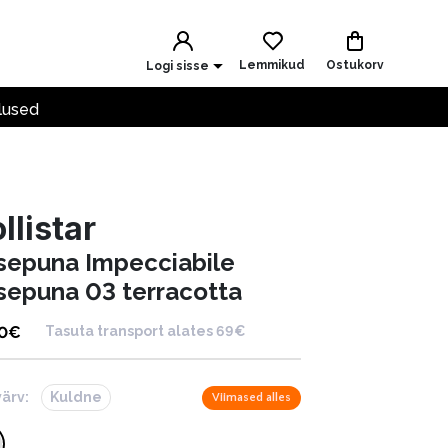
Lemmikud
Ostukorv
Logi sisse
lused
llistar
sepuna Impecciabile
sepuna 03 terracotta
0
€
Tasuta transport alates 69€
värv:
Kuldne
Viimased alles