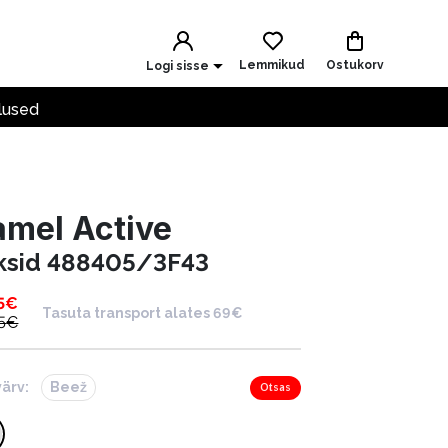
Lemmikud
Ostukorv
Logi sisse
lused
mel Active
ksid 488405/3F43
5
€
Tasuta transport alates 69€
5
€
värv:
Beež
Otsas