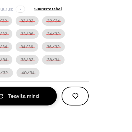
suurus:
-
Suurustetabel
/32
32/32
32/34
/32
33/36
34/32
/34
34/36
36/32
/34
38/32
38/34
0/32
40/34
Teavita mind