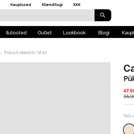
Kauplused
Klienditugi
KKK
Ilutooted
Outlet
Lookbook
Blogi
Kaup
›
Püksid 488405/3F43
Ca
Pü
47.9
95.9
Vali 