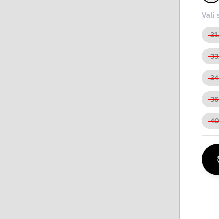
Vali 
31
33
34
36
4