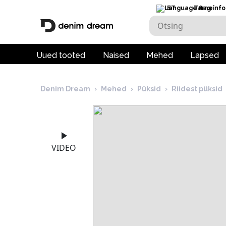
ET
Tarneinfo
Uued tooted
Naised
Mehed
Lapsed
Denim Dream
›
Mehed
›
Püksid
›
Riidest püksid
VIDEO