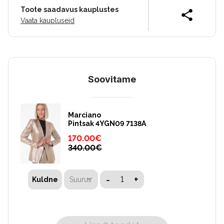
Toote saadavus kauplustes
Vaata kaupluseid
Soovitame
Marciano
Pintsak 4YGN09 7138A
170.00
€
340.00
€
-
+
Suurus
Kuldne