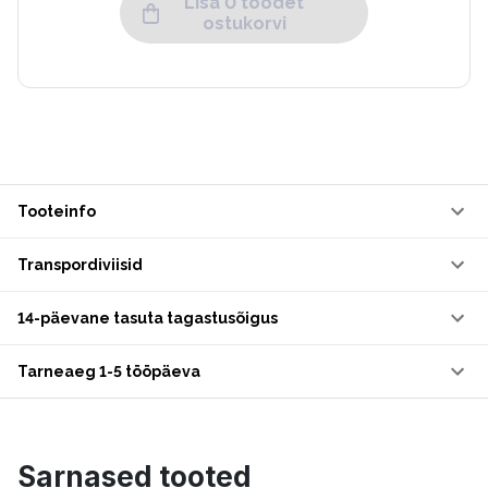
Lisa 0 toodet
ostukorvi
Tooteinfo
Transpordiviisid
14-päevane tasuta tagastusõigus
Tarneaeg 1-5 tööpäeva
Sarnased tooted