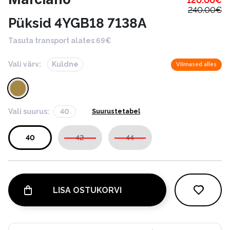
120.00
€
240.00
€
Püksid 4YGB18 7138A
Tasuta transport alates 69€
Vali värv:
Kuldne
Viimased alles
Vali suurus:
40
Suurustetabel
40
42
44
LISA OSTUKORVI