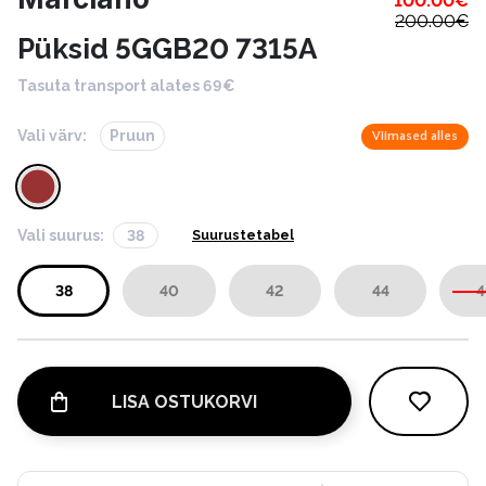
100.00
€
200.00
€
Püksid 5GGB20 7315A
Tasuta transport alates 69€
Vali värv:
Pruun
Viimased alles
Vali suurus:
38
Suurustetabel
38
40
42
44
4
LISA OSTUKORVI