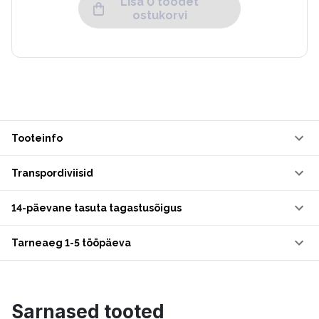
Lisa 0 toodet
ostukorvi
Tooteinfo
Transpordiviisid
14-päevane tasuta tagastusõigus
Tarneaeg 1-5 tööpäeva
Sarnased tooted