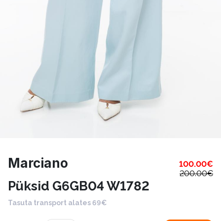
Marciano
100.00
€
200.00
€
Püksid G6GB04 W1782
Tasuta transport alates 69€