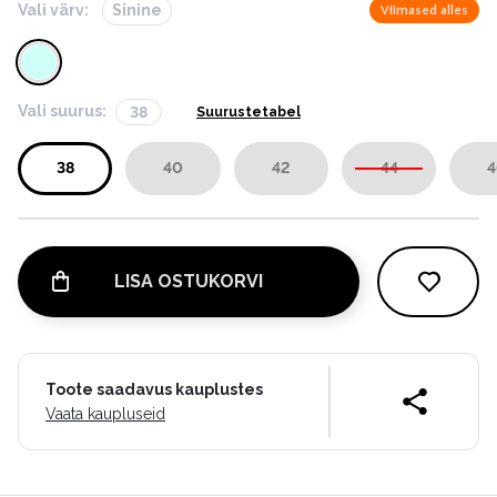
Vali värv:
Sinine
Viimased alles
Vali suurus:
38
Suurustetabel
38
40
42
44
4
LISA OSTUKORVI
Toote saadavus kauplustes
Vaata kaupluseid