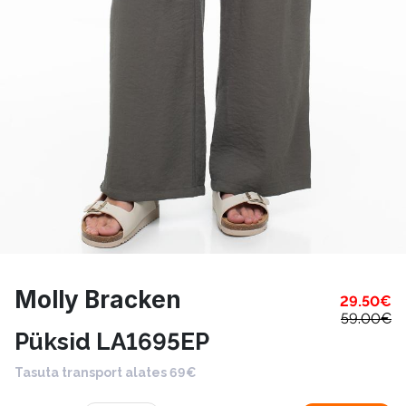
Molly Bracken
29.50
€
59.00
€
Püksid LA1695EP
Tasuta transport alates 69€