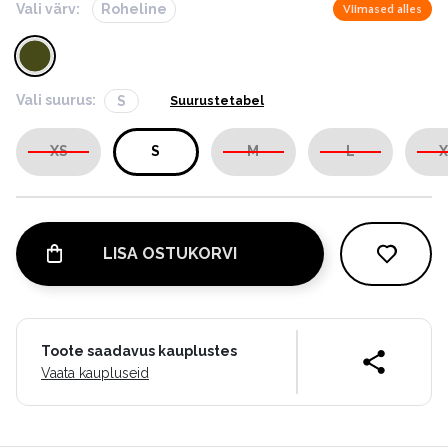
Vali värv:
Roheline
Viimased alles
Vali suurus:
S
Suurustetabel
XS
S
M
L
X
LISA OSTUKORVI
Toote saadavus kauplustes
Vaata kaupluseid