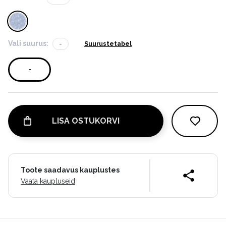
Vali suurus:
-
Suurustetabel
-
LISA OSTUKORVI
Toote saadavus kauplustes
Vaata kaupluseid