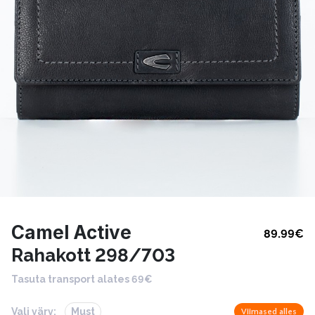
Camel Active
89.99
€
Rahakott 298/703
Tasuta transport alates 69€
Vali värv:
Must
Viimased alles