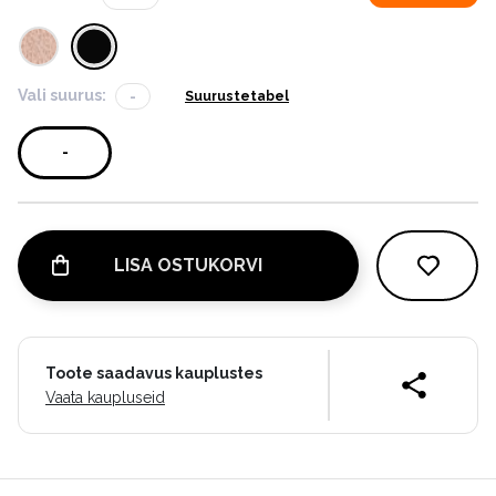
Vali suurus:
-
Suurustetabel
-
LISA OSTUKORVI
Toote saadavus kauplustes
Vaata kaupluseid