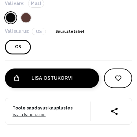
Vali värv:
Must
Vali suurus:
OS
Suurustetabel
OS
LISA OSTUKORVI
Toote saadavus kauplustes
Vaata kaupluseid