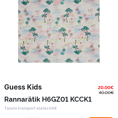
Guess Kids
20.00
€
40.00
€
Rannarätik H6GZ01 KCCK1
Tasuta transport alates 69€