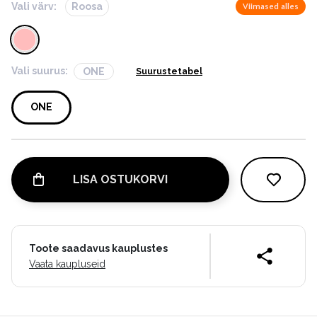
Vali värv:
Roosa
Viimased alles
Vali suurus:
ONE
Suurustetabel
ONE
LISA OSTUKORVI
Toote saadavus kauplustes
Vaata kaupluseid