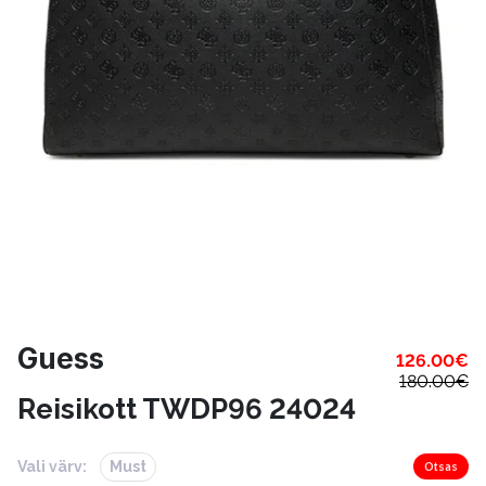
Guess
126.00
€
180.00
€
Reisikott TWDP96 24024
Vali värv:
Must
Otsas