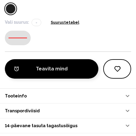
Vali suurus:
-
Suurustetabel
-
Teavita mind
Tooteinfo
Transpordiviisid
14-päevane tasuta tagastusõigus