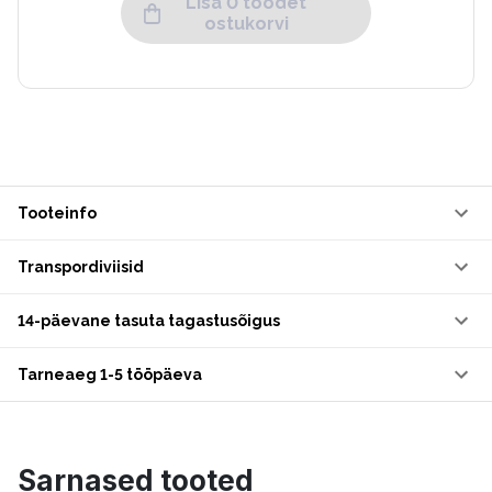
Lisa 0 toodet
ostukorvi
Tooteinfo
Transpordiviisid
14-päevane tasuta tagastusõigus
Tarneaeg 1-5 tööpäeva
Sarnased tooted