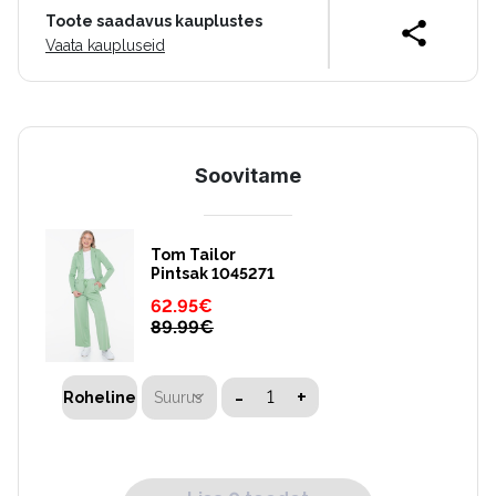
Toote saadavus kauplustes
Vaata kaupluseid
Soovitame
Tom Tailor
Pintsak 1045271
62.95
€
89.99
€
-
+
Suurus
Roheline