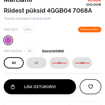
95.00
€
190.00
€
Riidest püksid 4GGB04 7068A
Tasuta transport alates 69€
Vali värv:
Lilla
Viimased alles
Vali suurus:
40
Suurustetabel
40
42
44
46
LISA OSTUKORVI