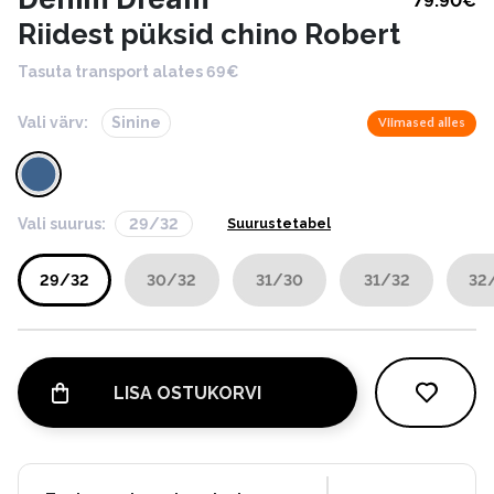
79.90
€
Riidest püksid chino Robert
Tasuta transport alates 69€
Vali värv:
Sinine
Viimased alles
Vali suurus:
29/32
Suurustetabel
29/32
30/32
31/30
31/32
32
LISA OSTUKORVI